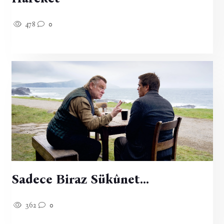
478
0
Sadece Biraz Sükûnet...
362
0