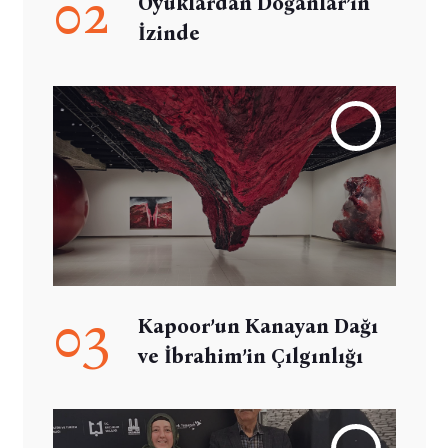
02
Oyuklardan Doğanlar’ın
İzinde
03
Kapoor’un Kanayan Dağı
ve İbrahim’in Çılgınlığı