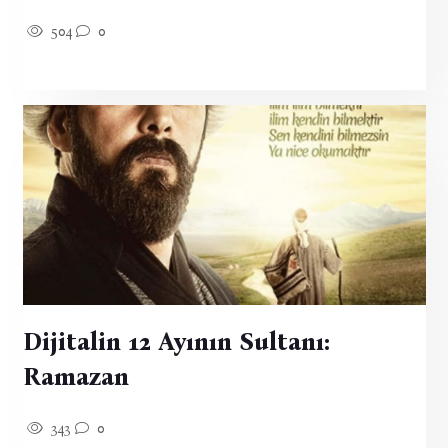
504
0
Dijitalin 12 Ayının Sultanı:
Ramazan
343
0