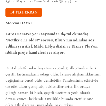
06 Mayıs 2022 Cuma Saat 15:06
314
0
DİJİTAL EKRAN
Mercan HAYAL
Litros Sanat’ın yeni sayısından dijital ekranda;
“Netflix’e ne oldu?” sorusu, BluTV’nin adından söz
edilmeyen Alef: Mâl-i Hülya dizisi ve Disney Plus’un
iddialı proje hamleleri yer alıyor.
Dijital platformlar hayatımıza girdiği ilk günden beri
çeşitli tartışmaların odağı oldu. İzleme alışkanlıklarının
değişimine öncü oldu denilebilir. Pandeminin etkisiyle
ise etki alanı genişledi, beklentiler arttı. İlk ortaya
çıktığı zaman ki hızlı, çeşitli üretimin yerli olarak
devam etmesi beklendi. Özellikle burada Netflix öne
çıktı. Uluslararası pazardaki payı, etkisi