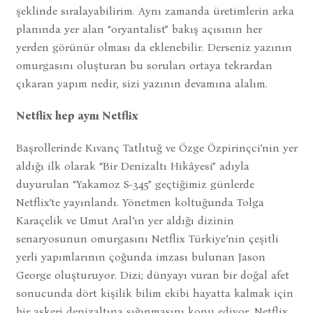
şeklinde sıralayabilirim. Aynı zamanda üretimlerin arka
planında yer alan “oryantalist” bakış açısının her
yerden görünür olması da eklenebilir. Derseniz yazının
omurgasını oluşturan bu soruları ortaya tekrardan
çıkaran yapım nedir, sizi yazının devamına alalım.
Netflix hep aynı Netflix
Başrollerinde Kıvanç Tatlıtuğ ve Özge Özpirinçci’nin yer
aldığı ilk olarak “Bir Denizaltı Hikâyesi” adıyla
duyurulan “Yakamoz S-345” geçtiğimiz günlerde
Netflix’te yayınlandı. Yönetmen koltuğunda Tolga
Karaçelik ve Umut Aral’ın yer aldığı dizinin
senaryosunun omurgasını Netflix Türkiye’nin çeşitli
yerli yapımlarının çoğunda imzası bulunan Jason
George oluşturuyor. Dizi; dünyayı vuran bir doğal afet
sonucunda dört kişilik bilim ekibi hayatta kalmak için
bir askeri denizaltına sığınmasını konu ediyor. Netflix