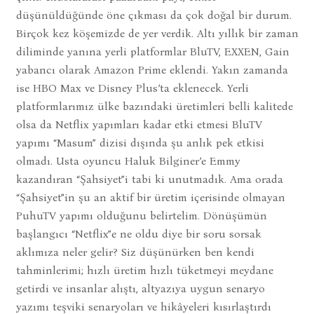
düşünüldüğünde öne çıkması da çok doğal bir durum.
Birçok kez köşemizde de yer verdik. Altı yıllık bir zaman
diliminde yanına yerli platformlar BluTV, EXXEN, Gain
yabancı olarak Amazon Prime eklendi. Yakın zamanda
ise HBO Max ve Disney Plus’ta eklenecek. Yerli
platformlarımız ülke bazındaki üretimleri belli kalitede
olsa da Netflix yapımları kadar etki etmesi BluTV
yapımı “Masum” dizisi dışında şu anlık pek etkisi
olmadı. Usta oyuncu Haluk Bilginer’e Emmy
kazandıran “Şahsiyet”i tabi ki unutmadık. Ama orada
“Şahsiyet”in şu an aktif bir üretim içerisinde olmayan
PuhuTV yapımı olduğunu belirtelim. Dönüşümün
başlangıcı “Netflix”e ne oldu diye bir soru sorsak
aklımıza neler gelir? Siz düşünürken ben kendi
tahminlerimi; hızlı üretim hızlı tüketmeyi meydane
getirdi ve insanlar alıştı, altyazıya uygun senaryo
yazımı teşviki senaryoları ve hikâyeleri kısırlaştırdı