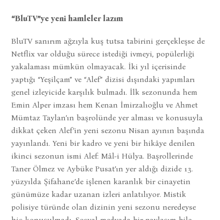
“BluTV”ye yeni hamleler lazım
BluTV sanırım ağzıyla kuş tutsa tabirini gerçekleşse de
Netflix var olduğu sürece istediği ivmeyi, popülerliği
yakalaması mümkün olmayacak. İki yıl içerisinde
yaptığı “Yeşilçam” ve “Alef” dizisi dışındaki yapımları
genel izleyicide karşılık bulmadı. İlk sezonunda hem
Emin Alper imzası hem Kenan İmirzalıoğlu ve Ahmet
Mümtaz Taylan’ın başrolünde yer alması ve konusuyla
dikkat çeken Alef’in yeni sezonu Nisan ayının başında
yayınlandı. Yeni bir kadro ve yeni bir hikâye denilen
ikinci sezonun ismi Alef: Mâl-i Hülya. Başrollerinde
Taner Ölmez ve Aybüke Pusat’ın yer aldığı dizide 13.
yüzyılda Şifahane’de işlenen karanlık bir cinayetin
günümüze kadar uzanan izleri anlatılıyor. Mistik
polisiye türünde olan dizinin yeni sezonu neredeyse
hiç konuşulmadı. Sosyal medyada bir paylaşım bile