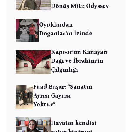
Dönüş Miti: Odyssey
Oyuklardan
Doğanlar’ın İzinde
Kapoor’un Kanayan
Dağı ve İbrahim’in
Çılgınlığı
Fuad Başar: “Sanatın
Ayrısı Gayrısı
Yoktur”
Hayatın kendisi
zaten bir ironi